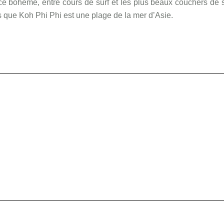
ce bohème, entre cours de surf et les plus beaux couchers de s
as que Koh Phi Phi est une plage de la mer d’Asie.