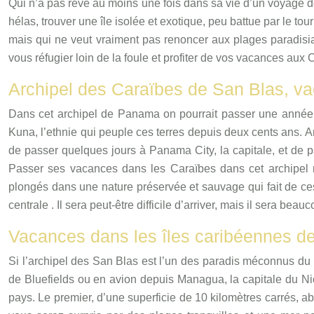
Qui n’a pas rêvé au moins une fois dans sa vie d’un voyage d
hélas, trouver une île isolée et exotique, peu battue par le to
mais qui ne veut vraiment pas renoncer aux plages paradis
vous réfugier loin de la foule et profiter de vos vacances aux
Archipel des Caraïbes de San Blas, v
Dans cet archipel de Panama on pourrait passer une année ent
Kuna, l’ethnie qui peuple ces terres depuis deux cents ans.
A
de passer quelques jours à Panama City, la capitale, et de pa
Passer ses vacances dans les Caraïbes dans cet archipel mé
plongés dans une nature préservée et sauvage qui fait de ce
centrale . Il sera peut-être difficile d’arriver, mais il sera beauco
Vacances dans les îles caribéennes d
Si l’archipel des San Blas est l’un des paradis méconnus du 
de Bluefields ou en avion depuis Managua, la capitale du Nica
pays. Le premier, d’une superficie de 10 kilomètres carrés, abr