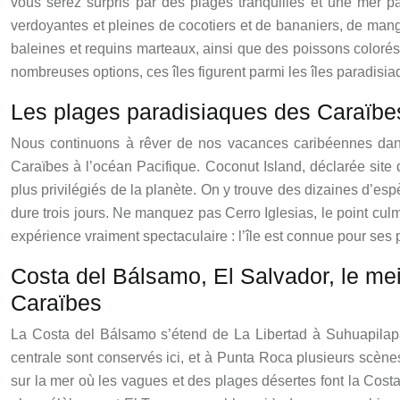
vous serez surpris par des plages tranquilles et une mer para
verdoyantes et pleines de cocotiers et de bananiers, de man
baleines et requins marteaux, ainsi que des poissons colorés 
nombreuses options, ces îles figurent parmi les îles paradisiaq
Les plages paradisiaques des Caraïbe
Nous continuons à rêver de nos vacances caribéennes dans 
Caraïbes à l’océan Pacifique. Coconut Island, déclarée site 
plus privilégiés de la planète. On y trouve des dizaines d’es
dure trois jours. Ne manquez pas Cerro Iglesias, le point cul
expérience vraiment spectaculaire : l’île est connue pour ses
Costa del Bálsamo, El Salvador, le mei
Caraïbes
La Costa del Bálsamo s’étend de La Libertad à Suhuapilapa s
centrale sont conservés ici, et à Punta Roca plusieurs scènes
sur la mer où les vagues et des plages désertes font la Cos