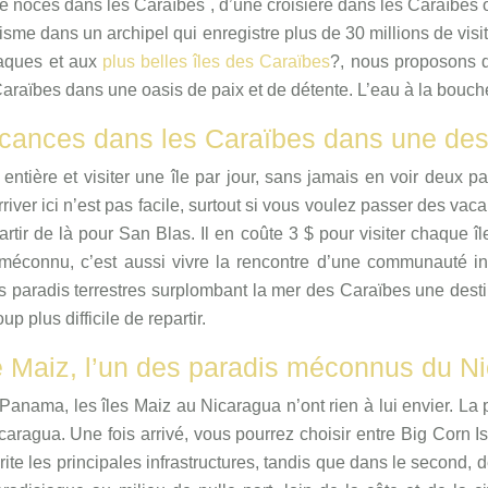
e noces dans les Caraïbes , d’une croisière dans les Caraïbes 
urisme dans un archipel qui enregistre plus de 30 millions de visi
iaques et aux
plus belles îles des Caraïbes
?, nous proposons d
 Caraïbes dans une oasis de paix et de détente. L’eau à la bouch
acances dans les Caraïbes dans une de
ière et visiter une île par jour, sans jamais en voir deux par
rriver ici n’est pas facile, surtout si vous voulez passer des vac
rtir de là pour San Blas. Il en coûte 3 $ pour visiter chaque îl
connu, c’est aussi vivre la rencontre d’une communauté indig
s paradis terrestres surplombant la mer des Caraïbes une dest
up plus difficile de repartir.
e Maiz, l’un des paradis méconnus du N
Panama, les îles Maiz au Nicaragua n’ont rien à lui envier. La 
ragua. Une fois arrivé, vous pourrez choisir entre Big Corn Isla
ite les principales infrastructures, tandis que dans le second, d