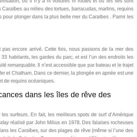
isation, où il n’y a ni voitures ni routes et où les îles sont
Caraïbes au milieu des tortues, barracudas, marlins, requins
es pour plonger dans la plus belle mer du Caraïbes . Parmi les
 pas encore arrivé. Cette fois, nous passons de la mer des
3 habitants, les gardes du parc, et est l’un des endroits les
é remarquable. Il n’est accessible que par bateau et le trajet
Wafer et Chatham. Dans ce dernier, la plongée en apnée est une
 et de requins océaniques.
acances dans les îles de rêve des
es surfeurs. En fait, les meilleurs spots de surf d’Amérique
sday
réalisé par John Milius en 1978. Des falaises rocheuses
dans les Caraïbes, sur des plages de rêve (même si l’une des