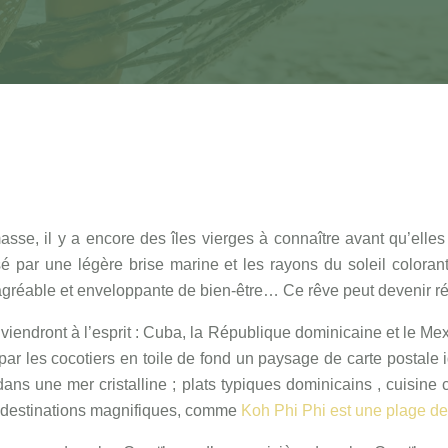
asse, il y a encore des îles vierges à connaître avant qu’elle
é par une légère brise marine et les rayons du soleil coloran
 agréable et enveloppante de bien-être… Ce rêve peut devenir réa
s viendront à l’esprit : Cuba, la République dominicaine et le 
r les cocotiers en toile de fond un paysage de carte postale i
dans une mer cristalline ; plats typiques dominicains , cuisin
es destinations magnifiques, comme
Koh Phi Phi est une plage de