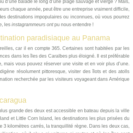
ou d’une balade le long d’une plage sauvage et vierge ? Mais,
teurs chaque année, peut être une entreprise vraiment difficile,
es destinations impopulaires ou inconnues, où vous pourrez
e, les
instagrammeurs ont
pu nous entendre !
stination paradisiaque au Panama
eilles, car il en compte 365. Certaines sont habitées par les
ances dans les îles des Caraïbes plus éloigné. Il est préférable
e, mais vous pouvez réserver une visite et en voir plus d’une.
ène résolument pittoresque, visiter des îlots et des atolls
ination recherchée par les visiteurs voyageant dans Amérique
icaragua
plus grande des deux est accessible en bateau depuis la ville
nd et Little Corn Island, les destinations les plus prisées du
e 3 kilomètres carrés, la tranquillité règne. Dans les deux cas,