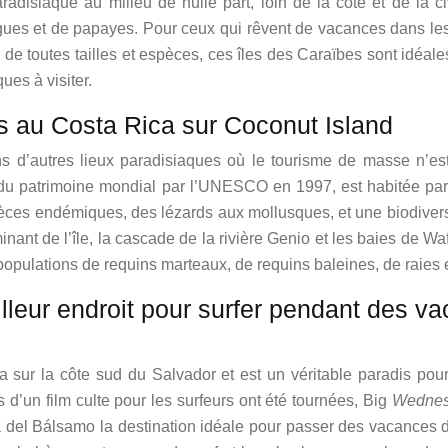
disiaque au milieu de nulle part, loin de la côte et de la civil
gues et de papayes. Pour ceux qui rêvent de vacances dans les 
de toutes tailles et espèces, ces îles des Caraïbes sont idéal
ues à visiter.
s au Costa Rica sur Coconut Island
d’autres lieux paradisiaques où le tourisme de masse n’est
du patrimoine mondial par l’UNESCO en 1997, est habitée par 3
pèces endémiques, des lézards aux mollusques, et une biodiversit
minant de l’île, la cascade de la rivière Genio et les baies de 
 populations de requins marteaux, de requins baleines, de raies
lleur endroit pour surfer pendant des v
ur la côte sud du Salvador et est un véritable paradis pour l
 d’un film culte pour les surfeurs ont été tournées, Big
Wedne
ta del Bálsamo la destination idéale pour passer des vacances 